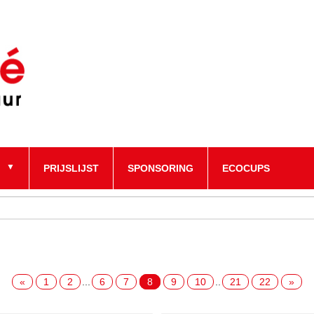
PRIJSLIJST
SPONSORING
ECOCUPS
«
1
2
...
6
7
8
9
10
..
21
22
»