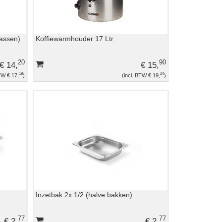
wassen)
Koffiewarmhouder 17 Ltr
20
90
€ 14,
€ 15,
18
24
€ 17,
€ 19,
Inzetbak 2x 1/2 (halve bakken)
77
77
€ 2,
€ 2,