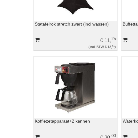
Statafelrok stretch zwart (incl wassen)
Buffetta
25
€ 11,
61
€ 13,
Koffiezetapparaat+2 kannen
Waterkok
00
€ 20,