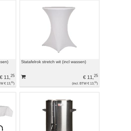
ssen)
Statafelrok stretch wit (incl wassen)
25
25
€ 11,
€ 11,
61
61
€ 13,
€ 13,