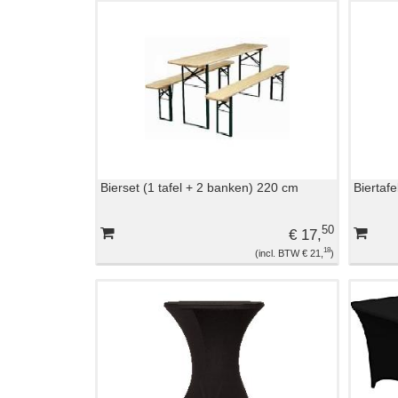
Bierset (1 tafel + 2 banken) 220 cm
Biertaf
50
€ 17,
18
€ 21,