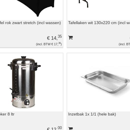
fel rok zwart stretch (incl wassen)
Tafellaken wit 130x220 cm (incl 
35
€ 14,
36
€ 17,
er 8 ltr
Inzetbak 1x 1/1 (hele bak)
00
€ 12,