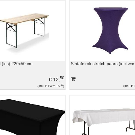
el (los) 220x50 cm
Statafelrok stretch paars (incl wa
50
€ 12,
13
€ 15,