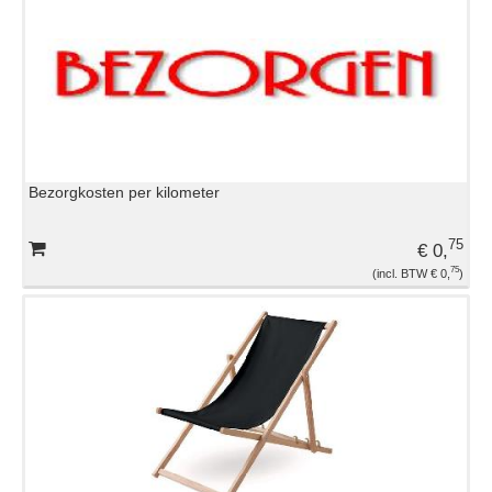
TENTEN EN PARASOLS
TRAKTATIES
VERLICHTING
Bezorgkosten per kilometer
WARMHOUDAPPARATUUR
75
€ 0,
75
€ 0,