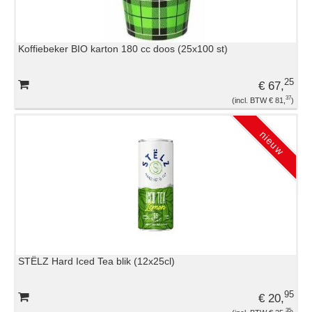
Koffiebeker BIO karton 180 cc doos (25x100 st)
25
€ 67,
37
€ 81,
STËLZ Hard Iced Tea blik (12x25cl)
95
€ 20,
35