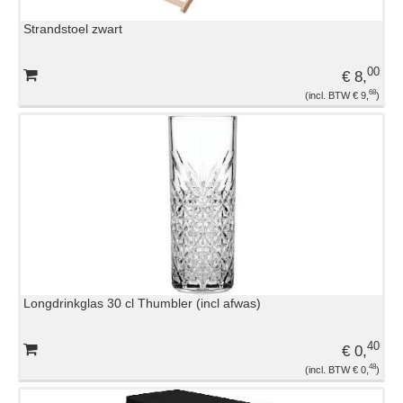
Strandstoel zwart
00
€ 8,
68
€ 9,
Longdrinkglas 30 cl Thumbler (incl afwas)
40
€ 0,
48
€ 0,