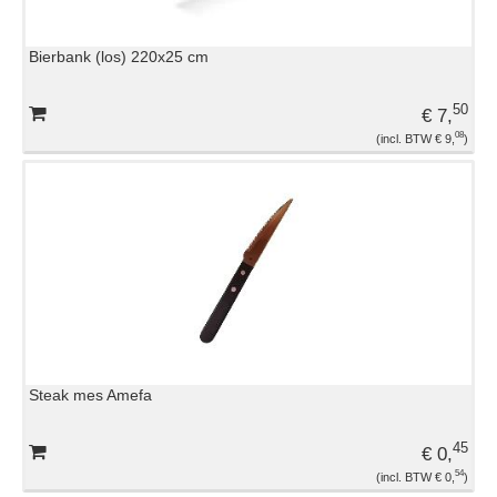
Bierbank (los) 220x25 cm
50
€ 7,
08
€ 9,
Steak mes Amefa
45
€ 0,
54
€ 0,