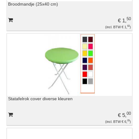
Broodmandje (25x40 cm)
EVENEMENTENMATERIAAL
50
€ 1,
GLASWERK
82
€ 1,
KOELING
OVERIGE HUURMATERIALEN
PLASTIC EN DISPOSABLES
Statafelrok cover diverse kleuren
TAFELROKKEN EN LINNEN
00
€ 5,
TAFELS EN STOELEN
05
€ 6,