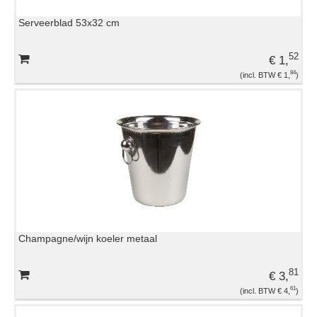
Serveerblad 53x32 cm
52
€ 1,
84
€ 1,
Champagne/wijn koeler metaal
81
€ 3,
61
€ 4,