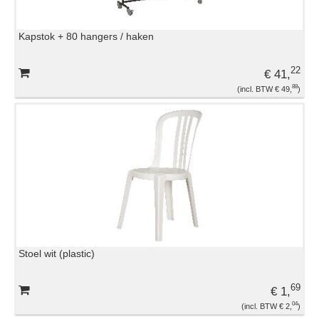
Kapstok + 80 hangers / haken
22
€ 41,
88
€ 49,
Stoel wit (plastic)
69
€ 1,
04
€ 2,