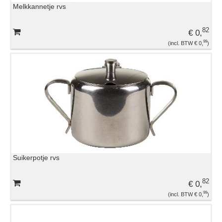
Melkkannetje rvs
EVENEMENTENMATERIAAL
82
€ 0,
GLASWERK
99
€ 0,
KOELING
OVERIGE HUURMATERIALEN
PLASTIC EN DISPOSABLES
Suikerpotje rvs
TAFELROKKEN EN LINNEN
82
€ 0,
TAFELS EN STOELEN
99
€ 0,