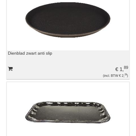
TENTEN EN PARASOLS
TRAKTATIES
VERLICHTING
Dienblad zwart anti slip
WARMHOUDAPPARATUUR
89
€ 1,
29
€ 2,