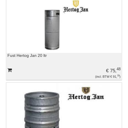
Fust Hertog Jan 20 ltr
48
€ 75,
33
€ 91,