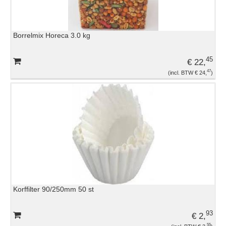
Borrelmix Horeca 3.0 kg
45
€ 22,
47
€ 24,
Korffilter 90/250mm 50 st
93
€ 2,
55