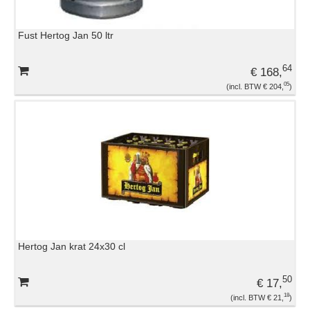
Fust Hertog Jan 50 ltr
64
€ 168,
05
€ 204,
Hertog Jan krat 24x30 cl
50
€ 17,
18
€ 21,