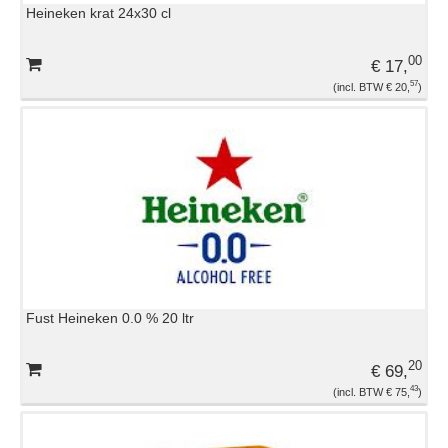
Heineken krat 24x30 cl
EVENEMENTENMATERIAAL
00
€ 17,
GLASWERK
57
€ 20,
KOELING
OVERIGE HUURMATERIALEN
PLASTIC EN DISPOSABLES
Fust Heineken 0.0 % 20 ltr
TAFELROKKEN EN LINNEN
20
€ 69,
TAFELS EN STOELEN
43
€ 75,