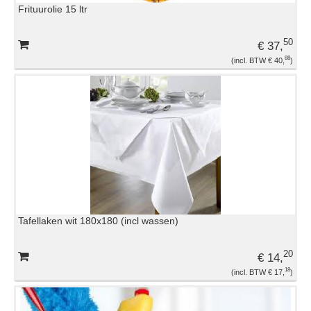
Frituurolie 15 ltr
EVENEMENTENMATERIAAL
50
€ 37,
GLASWERK
88
€ 40,
KOELING
OVERIGE HUURMATERIALEN
PLASTIC EN DISPOSABLES
Tafellaken wit 180x180 (incl wassen)
TAFELROKKEN EN LINNEN
20
€ 14,
TAFELS EN STOELEN
18
€ 17,