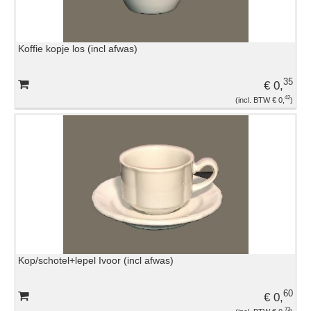
Koffie kopje los (incl afwas)
35
€ 0,
42
€ 0,
Kop/schotel+lepel Ivoor (incl afwas)
60
€ 0,
73