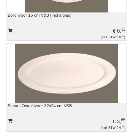
Bord ivoor 16 cm V&B (incl afwas)
32
€ 0,
39
€ 0,
Schaal Ovaal ivoor 32x24 cm V&B
65
€ 3,
42
€ 4,