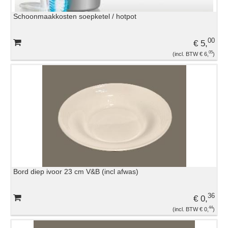
Schoonmaakkosten soepketel / hotpot
00
€ 5,
05
€ 6,
Bord diep ivoor 23 cm V&B (incl afwas)
36
€ 0,
44
€ 0,