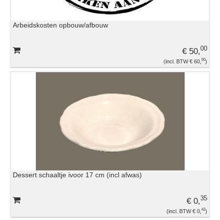
Arbeidskosten opbouw/afbouw
00
€ 50,
50
€ 60,
Dessert schaaltje ivoor 17 cm (incl afwas)
35
€ 0,
42
€ 0,