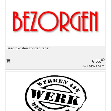
Bezorgkosten zondag tarief
00
€ 55,
55
€ 66,