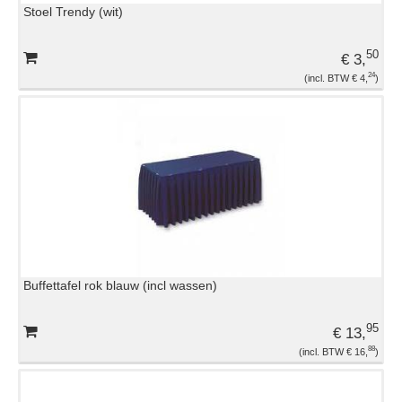
Stoel Trendy (wit)
EVENEMENTENMATERIAAL
50
€ 3,
GLASWERK
24
€ 4,
KOELING
OVERIGE HUURMATERIALEN
PLASTIC EN DISPOSABLES
Buffettafel rok blauw (incl wassen)
TAFELROKKEN EN LINNEN
95
€ 13,
TAFELS EN STOELEN
88
€ 16,