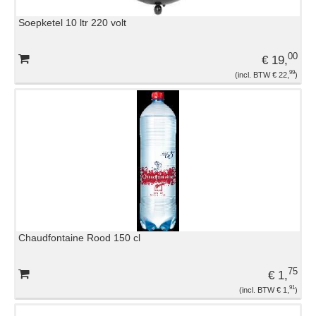
Soepketel 10 ltr 220 volt
00
€ 19,
99
€ 22,
Chaudfontaine Rood 150 cl
75
€ 1,
91
€ 1,