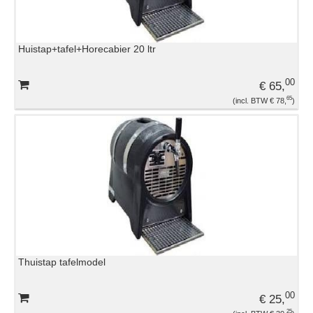
Huistap+tafel+Horecabier 20 ltr
00
€ 65,
65
€ 78,
Thuistap tafelmodel
00
€ 25,
25